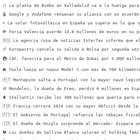
🍞 La planta de Bimbo en Valladolid va a la huelga para
🤖 Google y Vodafone renuevan su alianza con un acuerdo
☀️ La solar fotovoltaica en España ya supera en lo que 
💸 Feria Valencia pierde 14,6 millones de euros en su p
🇷🇺 La agencia rusa de noticias Interfax informa que e
🥖 Europastry cancela su salida a Bolsa por segunda vez
🚇 CAF, favorita para el Metro de Dubai por 5.000 millo
🚘 Tesla lanza un nuevo Model 3 con más de 700 kilómetr
🇵🇹 Montepino salta a Portugal con la mayor nave logís
🍪 Mondelez, la dueña de Oreo, perdió 6 millones en Esp
🔋 Stellantis recibe los 300 millones que quería para s
🇫🇷 Francia cerrará 2024 con su mayor déficit desde la
🇵🇹 El Gobierno de Portugal refuerza las rebajas fisca
🇯🇵 El dueño de Uniqlo sorprende al mercado: dispara u
🐓 Los dueños de Gallina Blanca valoran el holding fami