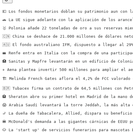
💶 Los fondos monetarios doblan su patrimonio aun con l
🚗 La UE sigue adelante con la aplicación de los arance
🥇 Polonia añade 22 toneladas de oro a sus reservas mie
🇨🇳 China se deshace de 21.000 millones de dólares net
🇦🇺 El fondo australiano IFM, dispuesto a llegar al 29
🚝 Renfe entra en Italia con la compra de una participa
🏥 Sanitas y Mapfre levantarán en un edificio de Coloni
✈️ Aena plantea invertir 500 millones para ampliar el a
🏗️ Melinda French Gates aflora el 4,2% de FCC valorado
🇧🇷 Tubacex firma un contrato de 64,5 millones con Pet
🏨 Sheraton abre su primer hotel en Madrid de la mano d
😱 Arabia Saudí levantará la torre Jeddah, la más alta 
🚬 La dueña de Tabacalera, Allied, dispara su beneficio
🍔 McDonald's demanda a las gigantes cárnicas de EEUU p
🐶 La 'start up' de servicios funerarios para mascotas 