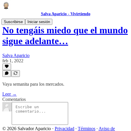
Salva Aparicio - Vivirtiendo
Suscribirse
Iniciar sesión
No tengáis miedo que el mundo
sigue adelante…
Salva Aparicio
feb 1, 2022
Vaya semanita para los mercados.
Leer →
Comentarios
© 2026 Salvador Aparicio
·
Privacidad
∙
Términos
∙
Aviso de