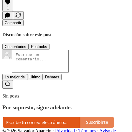
1
Compartir
Discusión sobre este post
Comentarios
Restacks
Lo mejor de
Último
Debates
Sin posts
Por supuesto, sigue adelante.
Suscribirse
© 2026 Salvador Aparicio
·
Privacidad
∙
Términos
∙
Aviso de