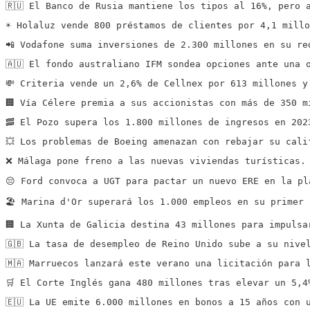
🇷🇺 El Banco de Rusia mantiene los tipos al 16%, pero 
☀️ Holaluz vende 800 préstamos de clientes por 4,1 mill
📲 Vodafone suma inversiones de 2.300 millones en su re
🇦🇺 El fondo australiano IFM sondea opciones ante una 
💸 Criteria vende un 2,6% de Cellnex por 613 millones y
🏢 Vía Célere premia a sus accionistas con más de 350 m
🥓 El Pozo supera los 1.800 millones de ingresos en 202
💥 Los problemas de Boeing amenazan con rebajar su cali
❌ Málaga pone freno a las nuevas viviendas turísticas.
😔 Ford convoca a UGT para pactar un nuevo ERE en la pl
🏖️ Marina d'Or superará los 1.000 empleos en su primer
🏢 La Xunta de Galicia destina 43 millones para impulsa
🇬🇧 La tasa de desempleo de Reino Unido sube a su nive
🇲🇦 Marruecos lanzará este verano una licitación para 
🛒 El Corte Inglés gana 480 millones tras elevar un 5,4
🇪🇺 La UE emite 6.000 millones en bonos a 15 años con 