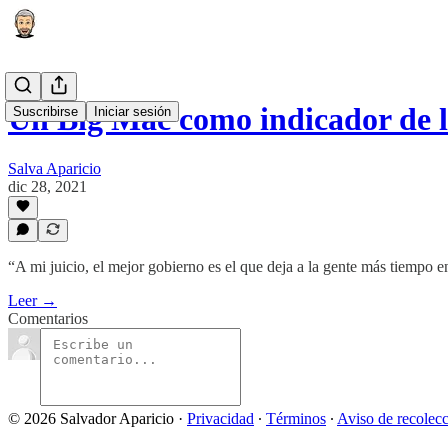
Un Big Mac como indicador de 
Suscribirse
Iniciar sesión
Salva Aparicio
dic 28, 2021
“A mi juicio, el mejor gobierno es el que deja a la gente más tiempo
Leer →
Comentarios
© 2026 Salvador Aparicio
·
Privacidad
∙
Términos
∙
Aviso de recolec