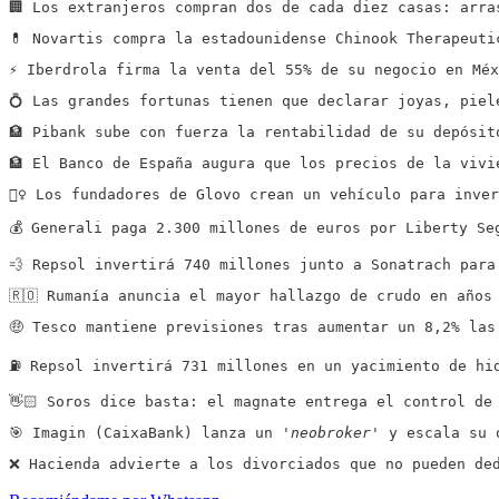
🏢 Los extranjeros compran dos de cada diez casas: arra
💊 Novartis compra la estadounidense Chinook Therapeuti
⚡️ Iberdrola firma la venta del 55% de su negocio en Mé
💍 Las grandes fortunas tienen que declarar joyas, piel
🏦 Pibank sube con fuerza la rentabilidad de su depósit
🏦 El Banco de España augura que los precios de la vivi
🚴‍♀️ Los fundadores de Glovo crean un vehículo para inv
💰 Generali paga 2.300 millones de euros por Liberty Se
💨 Repsol invertirá 740 millones junto a Sonatrach para
🇷🇴 Rumanía anuncia el mayor hallazgo de crudo en años
🤑 Tesco mantiene previsiones tras aumentar un 8,2% las
⛽️ Repsol invertirá 731 millones en un yacimiento de hi
👋🏻 Soros dice basta: el magnate entrega el control de
🎯 Imagin (CaixaBank) lanza un 
'neobroker'
 y escala su 
❌ Hacienda advierte a los divorciados que no pueden de