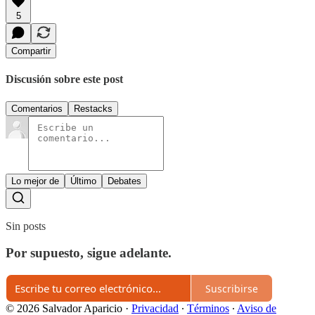
5
Compartir
Discusión sobre este post
Comentarios
Restacks
Lo mejor de
Último
Debates
Sin posts
Por supuesto, sigue adelante.
Suscribirse
© 2026 Salvador Aparicio
·
Privacidad
∙
Términos
∙
Aviso de