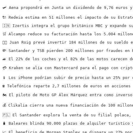
🛩️ Aena propondrá en Junta un dividendo de 9,76 euros 
🔌 Redeia estima en 51 millones el impacto de su Estrat
🇮🇳 Izertis integra el grupo británico MBC y expande s
🛒 Alcampo reduce su facturación hasta los 5.004 millon
👍🏻 Juan Roig prevé invertir 184 millones de su sueldo
💸 Santander y TSB pierden 200 millones por fraudes en 
🚙 El 22% de los coches y el 82% de las motos carecen d
💳 Kraken se alía con Mastercard para el pago con cript
📱 Los iPhone podrían subir de precio hasta un 25% por 
☎️ Telefónica reparte 2,7 millones de euros en acciones
🏍️ El piloto de Moto GP Álex Márquez entra como invers
💰 Clikalia cierra una nueva financiación de 100 millon
🇵🇱 El Santander explora la venta de su filial polaca,
🧳 Baleares blinda 90.000 plazas de alquiler turístico 
📈 El beneficio de Morgan Stanley se dispara un 27% por