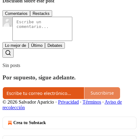
Discusión sobre este post
Comentarios
Restacks
Lo mejor de
Último
Debates
Sin posts
Por supuesto, sigue adelante.
Suscribirse
© 2026 Salvador Aparicio
·
Privacidad
∙
Términos
∙
Aviso de
recolección
Crea tu Substack