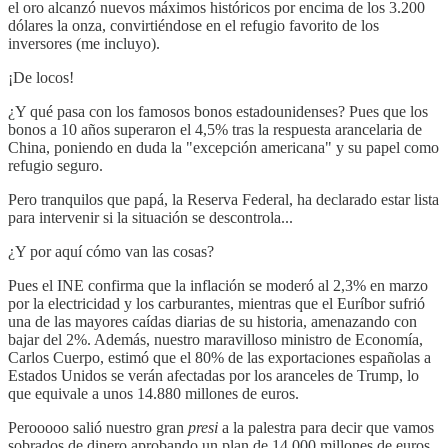
el oro alcanzó nuevos máximos históricos por encima de los 3.200
dólares la onza, convirtiéndose en el refugio favorito de los
inversores (me incluyo).
¡De locos!
¿Y qué pasa con los famosos bonos estadounidenses? Pues que los
bonos a 10 años superaron el 4,5% tras la respuesta arancelaria de
China, poniendo en duda la "excepción americana" y su papel como
refugio seguro.
Pero tranquilos que papá, la Reserva Federal, ha declarado estar lista
para intervenir si la situación se descontrola...
¿Y por aquí cómo van las cosas?
Pues el INE confirma que la inflación se moderó al 2,3% en marzo
por la electricidad y los carburantes, mientras que el Euríbor sufrió
una de las mayores caídas diarias de su historia, amenazando con
bajar del 2%. Además, nuestro maravilloso ministro de Economía,
Carlos Cuerpo, estimó que el 80% de las exportaciones españolas a
Estados Unidos se verán afectadas por los aranceles de Trump, lo
que equivale a unos 14.880 millones de euros.
Perooooo salió nuestro gran
presi
a la palestra para decir que vamos
sobrados de dinero aprobando un plan de 14.000 millones de euros