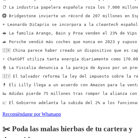
📑 La industria papelera española roza los 7.000 millon
🛞 Bridgestone invierte un récord de 207 millones en Es
☀️ Leonardo DiCaprio se incorpora a la 
cleantech
 español
🥪 La familia Arango, Bain y Proa venden el 23% de Vips
🚙 Porsche vendió más coches que nunca en 2023 y supuso
🇨🇳 China parece haber creado un dispositivo que es ca
⚡️ ChatGPT utiliza tanta energía diariamente como 170.0
👮 La Fiscalía denuncia a la pareja de Ayuso por un pre
🇸🇻 El Salvador reforma la ley del impuesto sobre la r
💊 Eli Lilly llega a un acuerdo con Amazon para la vent
👟 Adidas pierde 75 millones tras romper la alianza con
📈 El Gobierno adelanta la subida del 2% a los funciona
Recomiéndame por Whatsapp
✂️ Poda las malas hierbas de tu cartera y