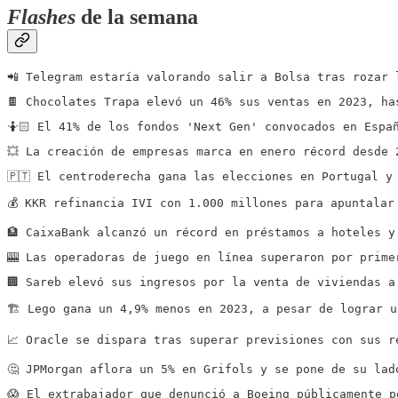
Flashes
de la semana
📲 Telegram estaría valorando salir a Bolsa tras rozar 
🍫 Chocolates Trapa elevó un 46% sus ventas en 2023, ha
🤷🏻 El 41% de los fondos 'Next Gen' convocados en Espa
💥 La creación de empresas marca en enero récord desde 
🇵🇹 El centroderecha gana las elecciones en Portugal y
💰 KKR refinancia IVI con 1.000 millones para apuntalar
🏦 CaixaBank alcanzó un récord en préstamos a hoteles y
🎰 Las operadoras de juego en línea superaron por prime
🏢 Sareb elevó sus ingresos por la venta de viviendas a
🏗️ Lego gana un 4,9% menos en 2023, a pesar de lograr 
📈 Oracle se dispara tras superar previsiones con sus r
🤔 JPMorgan aflora un 5% en Grifols y se pone de su lad
😱 El extrabajador que denunció a Boeing públicamente p