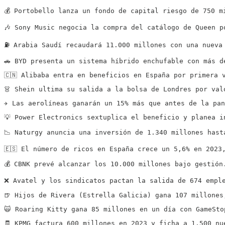
💰 Portobello lanza un fondo de capital riesgo de 750 m
🎶 Sony Music negocia la compra del catálogo de Queen p
⛽️ Arabia Saudí recaudará 11.000 millones con una nueva
🚗 BYD presenta un sistema híbrido enchufable con más d
🇨🇳 Alibaba entra en beneficios en España por primera 
👗 Shein ultima su salida a la bolsa de Londres por val
✈️ Las aerolíneas ganarán un 15% más que antes de la pa
💡 Power Electronics sextuplica el beneficio y planea i
📉 Naturgy anuncia una inversión de 1.340 millones hast
🇪🇸 El número de ricos en España crece un 5,6% en 2023
💰 CBNK prevé alcanzar los 10.000 millones bajo gestión
❌ Avatel y los sindicatos pactan la salida de 674 empl
🍺 Hijos de Rivera (Estrella Galicia) gana 107 millones
🙀 Roaring Kitty gana 85 millones en un día con GameSto
🧾 KPMG factura 600 millones en 2023 y ficha a 1.500 nu