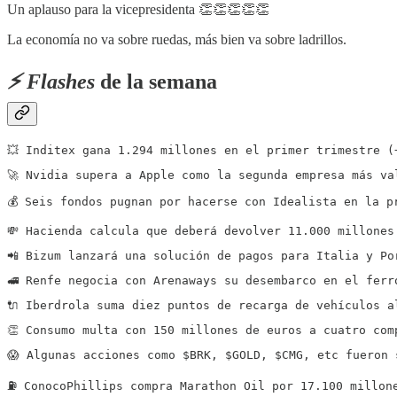
Un aplauso para la vicepresidenta 👏👏👏👏👏
La economía no va sobre ruedas, más bien va sobre ladrillos.
⚡️ Flashes
de la semana
💥 Inditex gana 1.294 millones en el primer trimestre (
🚀 Nvidia supera a Apple como la segunda empresa más va
💰 Seis fondos pugnan por hacerse con Idealista en la p
💸 Hacienda calcula que deberá devolver 11.000 millones
📲 Bizum lanzará una solución de pagos para Italia y Po
🚅 Renfe negocia con Arenaways su desembarco en el ferr
🔌 Iberdrola suma diez puntos de recarga de vehículos a
👏 Consumo multa con 150 millones de euros a cuatro com
😱 Algunas acciones como $BRK, $GOLD, $CMG, etc fueron 
⛽️ ConocoPhillips compra Marathon Oil por 17.100 millon