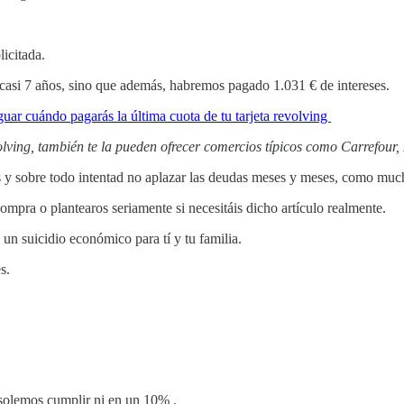
icitada.
asi 7 años, sino que además, habremos pagado 1.031 € de intereses.
ar cuándo pagarás la última cuota de tu tarjeta revolving
volving, también te la pueden ofrecer comercios típicos como Carrefour,
s y sobre todo intentad no aplazar las deudas meses y meses, como much
ompra o plantearos seriamente si necesitáis dicho artículo realmente.
un suicidio económico para tí y tu familia.
s.
 solemos cumplir ni en un 10% .