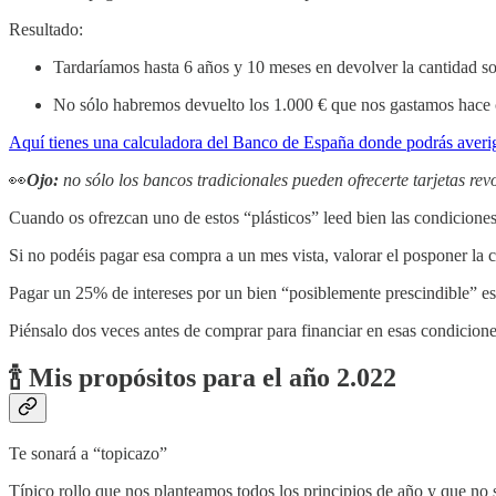
Resultado:
Tardaríamos hasta 6 años y 10 meses en devolver la cantidad sol
No sólo habremos devuelto los 1.000 € que nos gastamos hace c
Aquí tienes una calculadora del Banco de España donde podrás averigu
👀
Ojo:
no sólo los bancos tradicionales pueden ofrecerte tarjetas re
Cuando os ofrezcan uno de estos “plásticos” leed bien las condicione
Si no podéis pagar esa compra a un mes vista, valorar el posponer la c
Pagar un 25% de intereses por un bien “posiblemente prescindible” es 
Piénsalo dos veces antes de comprar para financiar en esas condicione
🍾 Mis propósitos para el año 2.022
Te sonará a “topicazo”
Típico rollo que nos planteamos todos los principios de año y que no