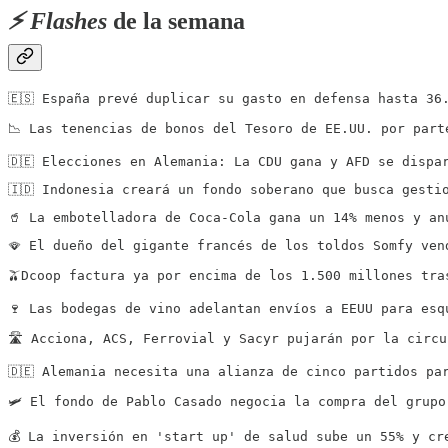
⚡️ Flashes
de la semana
🇪🇸 España prevé duplicar su gasto en defensa hasta 36
📉 Las tenencias de bonos del Tesoro de EE.UU. por part
🇩🇪 Elecciones en Alemania: La CDU gana y AFD se dispa
🇮🇩 Indonesia creará un fondo soberano que busca gesti
🥤 La embotelladora de Coca-Cola gana un 14% menos y an
🪭 El dueño del gigante francés de los toldos Somfy ven
🫒Dcoop factura ya por encima de los 1.500 millones tra
🍷 Las bodegas de vino adelantan envíos a EEUU para esq
🛣️ Acciona, ACS, Ferrovial y Sacyr pujarán por la circ
🇩🇪 Alemania necesita una alianza de cinco partidos pa
🛩️ El fondo de Pablo Casado negocia la compra del grup
💰 La inversión en 'start up' de salud sube un 55% y cr