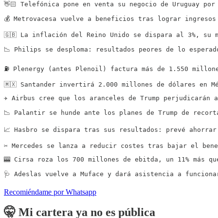
👋🏻 Telefónica pone en venta su negocio de Uruguay por
💰 Metrovacesa vuelve a beneficios tras lograr ingresos
🇬🇧 La inflación del Reino Unido se dispara al 3%, su 
📉 Philips se desploma: resultados peores de lo esperad
⛽️ Plenergy (antes Plenoil) factura más de 1.550 millon
🇲🇽 Santander invertirá 2.000 millones de dólares en M
✈️ Airbus cree que los aranceles de Trump perjudicarán 
📉 Palantir se hunde ante los planes de Trump de recort
📈 Hasbro se dispara tras sus resultados: prevé ahorrar
✂️ Mercedes se lanza a reducir costes tras bajar el ben
🎰 Cirsa roza los 700 millones de ebitda, un 11% más qu
🩺 Adeslas vuelve a Muface y dará asistencia a funciona
Recomiéndame por Whatsapp
🤫 Mi cartera ya no es pública