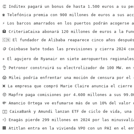
👏 Inditex pagará un bonus de hasta 1.500 euros a su pe
☎️ Telefónica premia con 900 millones de euros a sus ac
⚡️ Los barcos amarrados en los puertos podrán acogerse 
🏦 CriteriaCaixa abonará 120 millones de euros a la Fun
🇨🇳 El fundador de Alibaba reaparece cinco años despué
🪙 Coinbase bate todas las previsiones y cierra 2024 co
✈️ El agujero de Ryanair en siete aeropuertos regionale
👌 Petronor construirá su electrolizador de 100 MW. en 
😱 Milei podría enfrentar una moción de censura por el 
❌ La empresa que compró Marie Claire anuncia el cierre
🤑 Mapfre paga comisiones por 4.600 millones a sus 99.0
💸 Amancio Ortega ve esfumarse más de un 10% del valor 
👍🏻 CaixaBank y Amundi lanzan ETF de ciclo de vida, un
💨 Enagás pierde 299 millones en 2024 por las minusvalí
🏢 Atitlan entra en la vivienda VPO con un PAI en el en