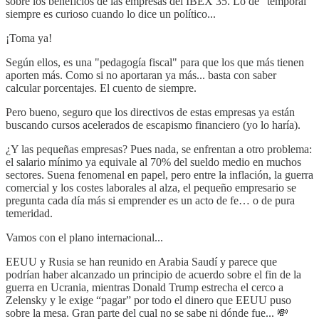
sobre los beneficios de las empresas del IBEX 35. Lo de “temporal”
siempre es curioso cuando lo dice un político...
¡Toma ya!
Según ellos, es una "pedagogía fiscal" para que los que más tienen
aporten más. Como si no aportaran ya más... basta con saber
calcular porcentajes. El cuento de siempre.
Pero bueno, seguro que los directivos de estas empresas ya están
buscando cursos acelerados de escapismo financiero (yo lo haría).
¿Y las pequeñas empresas? Pues nada, se enfrentan a otro problema:
el salario mínimo ya equivale al 70% del sueldo medio en muchos
sectores. Suena fenomenal en papel, pero entre la inflación, la guerra
comercial y los costes laborales al alza, el pequeño empresario se
pregunta cada día más si emprender es un acto de fe… o de pura
temeridad.
Vamos con el plano internacional...
EEUU y Rusia se han reunido en Arabia Saudí y parece que
podrían haber alcanzado un principio de acuerdo sobre el fin de la
guerra en Ucrania, mientras Donald Trump estrecha el cerco a
Zelensky y le exige “pagar” por todo el dinero que EEUU puso
sobre la mesa. Gran parte del cual no se sabe ni dónde fue... 💸