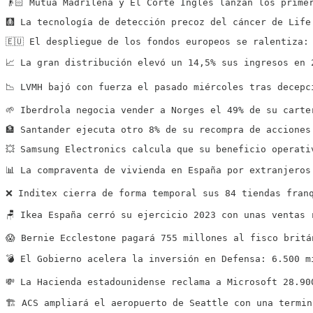
👴🏻 Mutua Madrileña y El Corte Inglés lanzan los prime
🩻 La tecnología de detección precoz del cáncer de Life
🇪🇺 El despliegue de los fondos europeos se ralentiza:
📈 La gran distribución elevó un 14,5% sus ingresos en 
📉 LVMH bajó con fuerza el pasado miércoles tras decepc
🌱 Iberdrola negocia vender a Norges el 49% de su carte
🏦 Santander ejecuta otro 8% de su recompra de acciones
💥 Samsung Electronics calcula que su beneficio operati
📊 La compraventa de vivienda en España por extranjeros
❌ Inditex cierra de forma temporal sus 84 tiendas fran
🪑 Ikea España cerró su ejercicio 2023 con unas ventas 
😱 Bernie Ecclestone pagará 755 millones al fisco britá
💣 El Gobierno acelera la inversión en Defensa: 6.500 m
💸 La Hacienda estadounidense reclama a Microsoft 28.90
🏗️ ACS ampliará el aeropuerto de Seattle con una termi