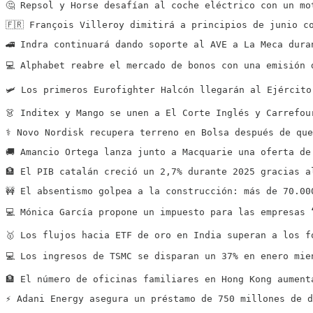
🤔 Repsol y Horse desafían al coche eléctrico con un mo
🇫🇷 François Villeroy dimitirá a principios de junio c
🚄 Indra continuará dando soporte al AVE a La Meca dura
💻 Alphabet reabre el mercado de bonos con una emisión 
🛩️ Los primeros Eurofighter Halcón llegarán al Ejércit
👗 Inditex y Mango se unen a El Corte Inglés y Carrefou
⚕️ Novo Nordisk recupera terreno en Bolsa después de qu
🚚 Amancio Ortega lanza junto a Macquarie una oferta de
🏦 El PIB catalán creció un 2,7% durante 2025 gracias a
🚧 El absentismo golpea a la construcción: más de 70.00
💻 Mónica García propone un impuesto para las empresas 
🥇 Los flujos hacia ETF de oro en India superan a los f
💻 Los ingresos de TSMC se disparan un 37% en enero mie
🏦 El número de oficinas familiares en Hong Kong aument
⚡️ Adani Energy asegura un préstamo de 750 millones de 