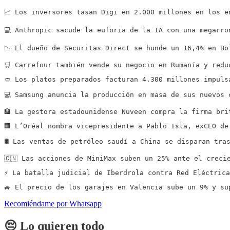
📈 Los inversores tasan Digi en 2.000 millones en los e
💻 Anthropic sacude la euforia de la IA con una megarro
📉 El dueño de Securitas Direct se hunde un 16,4% en Bo
🛒 Carrefour también vende su negocio en Rumanía y redu
🥙 Los platos preparados facturan 4.300 millones impuls
💻 Samsung anuncia la producción en masa de sus nuevos 
🏦 La gestora estadounidense Nuveen compra la firma bri
🏢 L’Oréal nombra vicepresidente a Pablo Isla, exCEO de
🛢 Las ventas de petróleo saudí a China se disparan tra
🇨🇳 Las acciones de MiniMax suben un 25% ante el creci
⚡️ La batalla judicial de Iberdrola contra Red Eléctric
🚙 El precio de los garajes en Valencia sube un 9% y su
Recomiéndame por Whatsapp
😔 Lo quieren todo