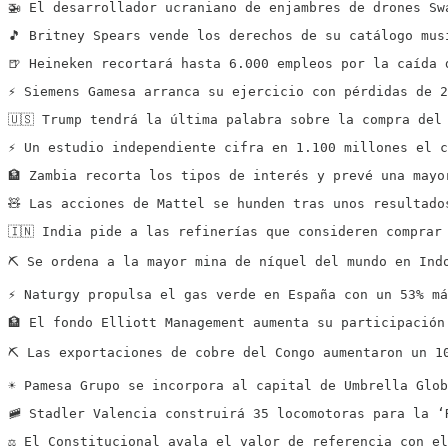
🚁 El desarrollador ucraniano de enjambres de drones Sw
🎵 Britney Spears vende los derechos de su catálogo mus
🍺 Heineken recortará hasta 6.000 empleos por la caída 
⚡️ Siemens Gamesa arranca su ejercicio con pérdidas de 
🇺🇸 Trump tendrá la última palabra sobre la compra del
⚡️ Un estudio independiente cifra en 1.100 millones el 
🏦 Zambia recorta los tipos de interés y prevé una mayo
🧸 Las acciones de Mattel se hunden tras unos resultado
🇮🇳 India pide a las refinerías que consideren comprar
⛏ Se ordena a la mayor mina de níquel del mundo en Ind
⚡️ Naturgy propulsa el gas verde en España con un 53% m
🏦 El fondo Elliott Management aumenta su participación
⛏ Las exportaciones de cobre del Congo aumentaron un 1
☀️ Pamesa Grupo se incorpora al capital de Umbrella Glo
🚞 Stadler Valencia construirá 35 locomotoras para la ‘
⚖️ El Constitucional avala el valor de referencia con e