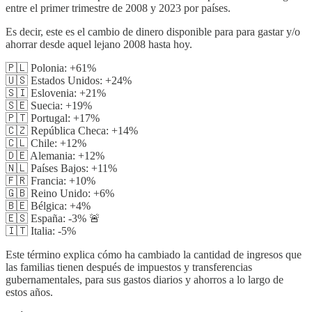
entre el primer trimestre de 2008 y 2023 por países.
Es decir, este es el cambio de dinero disponible para para gastar y/o
ahorrar desde aquel lejano 2008 hasta hoy.
🇵🇱 Polonia: +61%
🇺🇸 Estados Unidos: +24%
🇸🇮 Eslovenia: +21%
🇸🇪 Suecia: +19%
🇵🇹 Portugal: +17%
🇨🇿 República Checa: +14%
🇨🇱 Chile: +12%
🇩🇪 Alemania: +12%
🇳🇱 Países Bajos: +11%
🇫🇷 Francia: +10%
🇬🇧 Reino Unido: +6%
🇧🇪 Bélgica: +4%
🇪🇸 España: -3% 🚨
🇮🇹 Italia: -5%
Este término explica cómo ha cambiado la cantidad de ingresos que
las familias tienen después de impuestos y transferencias
gubernamentales, para sus gastos diarios y ahorros a lo largo de
estos años.