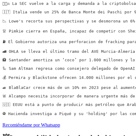
👩🏻‍⚖️ La SEC vuelve a la carga y demanda a la criptobol
🇮🇹 Italia vende un 25% de Banca Monte dei Paschi por 
📉 Lowe's recorta sus perspectivas y se desmorona un 6%
👗 Pimkie cierra en España, incapaz de competir con She
⛽️ El Gobierno autoriza una perforacion de fracking par
🚄 OHLA se lleva el último tramo del AVE Murcia-Almería
🏦 Santander amortiza un ‘coco’ por 1.000 millones y lo
🦾 Sam Altman regresa como consejero delegado de OpenAI
💰 Permira y Blackstone ofrecen 14.000 millones por el 
🚙 BlaBlaCar crece más de un 10% en 2023 pese al aument
🚨 Alcampo necesita incorporar de manera urgente más de
🇺🇸 EEUU está a punto de producir más petróleo que Ara
⚽️ Hacienda investiga a Piqué y su 'holding' por las co
Recomiéndame por Whatsapp