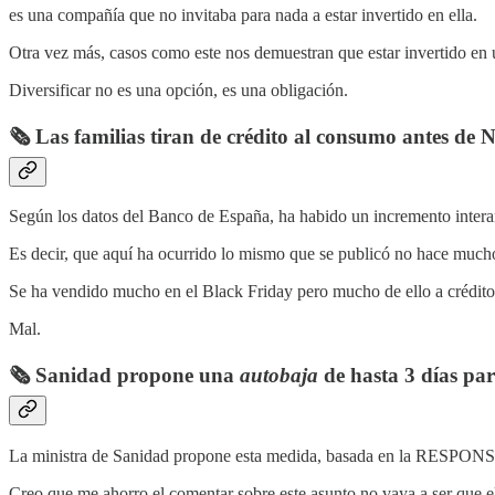
es una compañía que no invitaba para nada a estar invertido en ella.
Otra vez más, casos como este nos demuestran que estar invertido en
Diversificar no es una opción, es una obligación.
🗞️ Las familias tiran de crédito al consumo antes d
Según los datos del Banco de España, ha habido un incremento interan
Es decir, que aquí ha ocurrido lo mismo que se publicó no hace mu
Se ha vendido mucho en el Black Friday pero mucho de ello a crédito
Mal.
🗞️ Sanidad propone una
autobaja
de hasta 3 días para
La ministra de Sanidad propone esta medida, basada en la RESPONSABI
Creo que me ahorro el comentar sobre este asunto no vaya a ser que el 