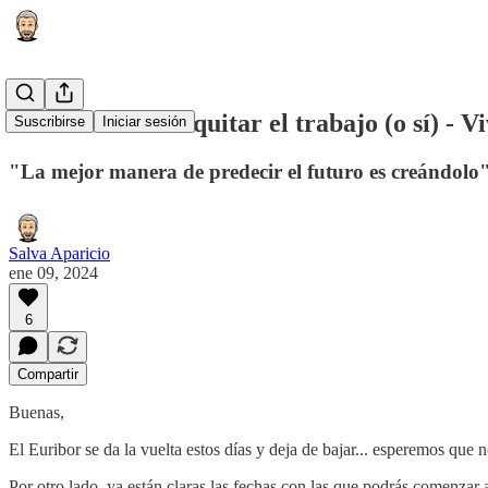
La IA no te va a quitar el trabajo (o sí) - V
Suscribirse
Iniciar sesión
"La mejor manera de predecir el futuro es creándol
Salva Aparicio
ene 09, 2024
6
Compartir
Buenas,
El Euribor se da la vuelta estos días y deja de bajar... esperemos que 
Por otro lado, ya están claras las fechas con las que podrás comenzar a