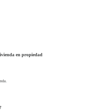
vivienda en propiedad
enda.
7