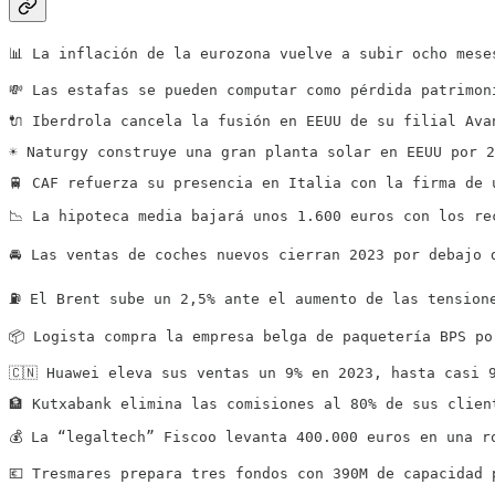
📊 La inflación de la eurozona vuelve a subir ocho mese
💸 Las estafas se pueden computar como pérdida patrimon
🔌 Iberdrola cancela la fusión en EEUU de su filial Ava
☀️ Naturgy construye una gran planta solar en EEUU por 
🚆 CAF refuerza su presencia en Italia con la firma de 
📉 La hipoteca media bajará unos 1.600 euros con los re
🚘 Las ventas de coches nuevos cierran 2023 por debajo 
⛽️ El Brent sube un 2,5% ante el aumento de las tension
📦 Logista compra la empresa belga de paquetería BPS po
🇨🇳 Huawei eleva sus ventas un 9% en 2023, hasta casi 
🏦 Kutxabank elimina las comisiones al 80% de sus clien
💰 La “legaltech” Fiscoo levanta 400.000 euros en una r
💶 Tresmares prepara tres fondos con 390M de capacidad 