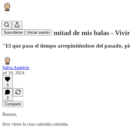
He consumido la mitad de mis balas - Vivi
Suscribirse
Iniciar sesión
"El que pasa el tiempo arrepintiéndose del pasado, pi
Salva Aparicio
jul 16, 2024
5
2
Compartir
Buenas,
Hoy viene la cosa calentita calentita.