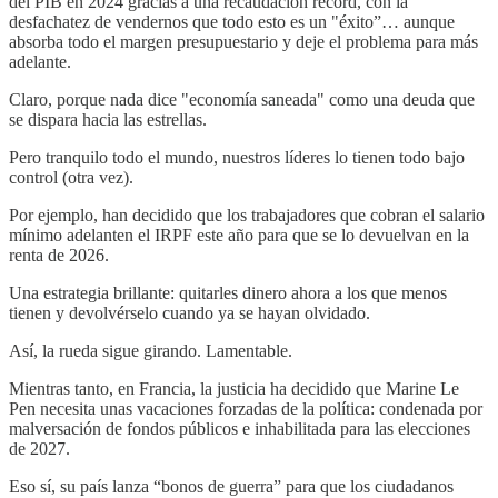
del PIB en 2024 gracias a una recaudación récord, con la
desfachatez de vendernos que todo esto es un "éxito”… aunque
absorba todo el margen presupuestario y deje el problema para más
adelante.
Claro, porque nada dice "economía saneada" como una deuda que
se dispara hacia las estrellas.
Pero tranquilo todo el mundo, nuestros líderes lo tienen todo bajo
control (otra vez).
Por ejemplo, han decidido que los trabajadores que cobran el salario
mínimo adelanten el IRPF este año para que se lo devuelvan en la
renta de 2026.
Una estrategia brillante: quitarles dinero ahora a los que menos
tienen y devolvérselo cuando ya se hayan olvidado.
Así, la rueda sigue girando. Lamentable.
Mientras tanto, en Francia, la justicia ha decidido que Marine Le
Pen necesita unas vacaciones forzadas de la política: condenada por
malversación de fondos públicos e inhabilitada para las elecciones
de 2027.
Eso sí, su país lanza “bonos de guerra” para que los ciudadanos