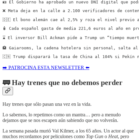
🪪 El Gobierno ha aprobado un nuevo DNI digital que pod
❌ Meta deja en la calle a 2.100 verificadores de conte
🇩🇪 El bono alemán cae al 2,5% y roza el nivel previo 
🧴 Cada español gasta de media 221,6 euros al año en pr
⌛️ El inversor Bill Ackman pide a Trump un “tiempo muer
🏨 Gaiarooms, la cadena hotelera sin personal, salta al
🇨🇳 Trump disparará la tasa de China al 104% si Pekín 
➡️ PATROCINA ESTA NEWSLETTER ⬅️
🚃 Hay trenes que no debemos perder
Hay trenes que sólo pasan una vez en la vida.
Lo sabemos, lo repetimos como un mantra… pero a menudo
dejamos que se nos escapen aún sabiendo que no volverán.
La semana pasada murió Val Kilmer, a los 65 años. Un actor al que
muchos recordamos por peliculones como
Top Gun
o
Heat
, pero