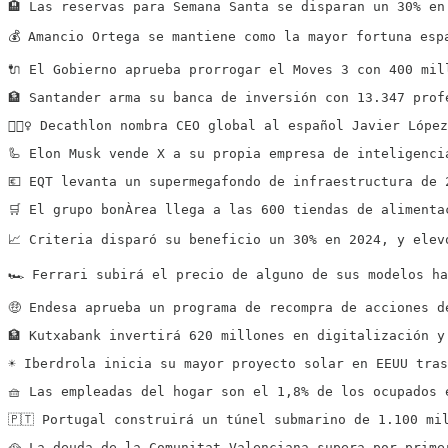
🏨 Las reservas para Semana Santa se disparan un 30% en
💰 Amancio Ortega se mantiene como la mayor fortuna esp
🔌 El Gobierno aprueba prorrogar el Moves 3 con 400 mil
🏦 Santander arma su banca de inversión con 13.347 prof
⛹🏻‍♀️ Decathlon nombra CEO global al español Javier Lópe
🦾 Elon Musk vende X a su propia empresa de inteligenci
💶 EQT levanta un supermegafondo de infraestructura de 
🛒 El grupo bonÀrea llega a las 600 tiendas de alimenta
📈 Criteria disparó su beneficio un 30% en 2024, y elev
🏎️ Ferrari subirá el precio de alguno de sus modelos h
🤑 Endesa aprueba un programa de recompra de acciones d
🏦 Kutxabank invertirá 620 millones en digitalización y
☀️ Iberdrola inicia su mayor proyecto solar en EEUU tra
🧺 Las empleadas del hogar son el 1,8% de los ocupados 
🇵🇹 Portugal construirá un túnel submarino de 1.100 mi
🥘 La deuda de la Comunitat Valenciana supera por prime