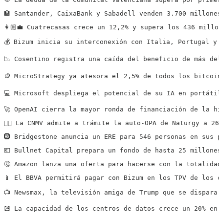
🏦 Santander, CaixaBank y Sabadell venden 3.700 millone
👩🏼‍💼 Cuatrecasas crece un 12,2% y supera los 436 mill
💰 Bizum inicia su interconexión con Italia, Portugal y
📉 Cosentino registra una caída del beneficio de más de
🪙 MicroStrategy ya atesora el 2,5% de todos los bitcoi
💻 Microsoft despliega el potencial de su IA en portáti
🚀 OpenAI cierra la mayor ronda de financiación de la h
👍🏻 La CNMV admite a trámite la auto-OPA de Naturgy a 2
🛞 Bridgestone anuncia un ERE para 546 personas en sus 
💶 Bullnet Capital prepara un fondo de hasta 25 millone
🤔 Amazon lanza una oferta para hacerse con la totalida
📱 El BBVA permitirá pagar con Bizum en los TPV de los 
📺 Newsmax, la televisión amiga de Trump que se dispara
💽 La capacidad de los centros de datos crece un 20% en