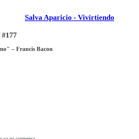
Salva Aparicio - Vivirtiendo
o #177
 amo" – Francis Bacon
jo ya no compensa.