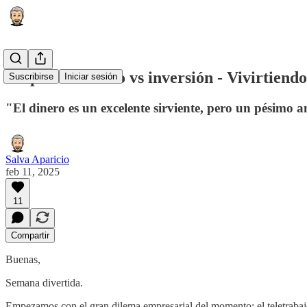
Emprendimiento vs inversión - Vivirtiend
Suscribirse
Iniciar sesión
"El dinero es un excelente sirviente, pero un pésimo
Salva Aparicio
feb 11, 2025
11
Compartir
Buenas,
Semana divertida.
Empezamos con el gran dilema empresarial del momento: el teletraba