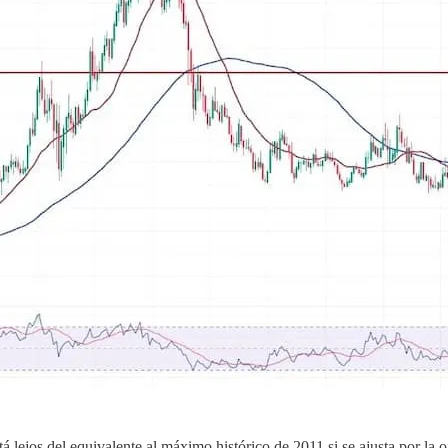
 lejos del equivalente al máximo histórico de 2011 si se ajusta por la o