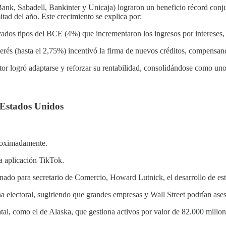
nk, Sabadell, Bankinter y Unicaja) lograron un beneficio récord conj
itad del año. Este crecimiento se explica por:
vados tipos del BCE (4%) que incrementaron los ingresos por intereses,
nterés (hasta el 2,75%) incentivó la firma de nuevos créditos, compensan
tor logró adaptarse y reforzar su rentabilidad, consolidándose como un
 Estados Unidos
proximadamente.
la aplicación TikTok.
nado para secretario de Comercio, Howard Lutnick, el desarrollo de esta
lectoral, sugiriendo que grandes empresas y Wall Street podrían aseso
al, como el de Alaska, que gestiona activos por valor de 82.000 millon