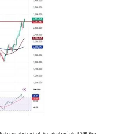
ferta monetaria actual. Ese nivel sería de
4.200 $/oz
.