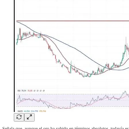
Señala que, aunque el oro ha subido en términos absolutos, todavía está