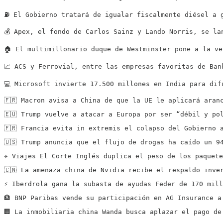
⛽️ El Gobierno tratará de igualar fiscalmente diésel a 
💰 Apex, el fondo de Carlos Sainz y Lando Norris, se la
🏠 El multimillonario duque de Westminster pone a la ve
📈 ACS y Ferrovial, entre las empresas favoritas de Ban
💻 Microsoft invierte 17.500 millones en India para dif
🇫🇷 Macron avisa a China de que la UE le aplicará aran
🇪🇺 Trump vuelve a atacar a Europa por ser “débil y po
🇫🇷 Francia evita in extremis el colapso del Gobierno 
🇺🇸 Trump anuncia que el flujo de drogas ha caído un 9
✈️ Viajes El Corte Inglés duplica el peso de los paquet
🇨🇳 La amenaza china de Nvidia recibe el respaldo inve
⚡️ Iberdrola gana la subasta de ayudas Feder de 170 mil
🏦 BNP Paribas vende su participación en AG Insurance a
🏢 La inmobiliaria china Wanda busca aplazar el pago de