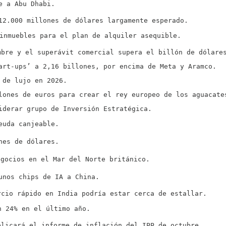
e a Abu Dhabi.
12.000 millones de dólares largamente esperado.
inmuebles para el plan de alquiler asequible.
mbre y el superávit comercial supera el billón de dólare
art-ups’ a 2,16 billones, por encima de Meta y Aramco.
 de lujo en 2026.
lones de euros para crear el rey europeo de los aguacate
iderar grupo de Inversión Estratégica.
euda canjeable.
nes de dólares.
egocios en el Mar del Norte británico.
unos chips de IA a China.
rcio rápido en India podría estar cerca de estallar.
n 24% en el último año.
blicará el informe de inflación del IPP de octubre.