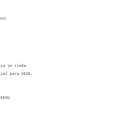
.
oco.
nia se rinda.
cial para 2026.
 EEUU.