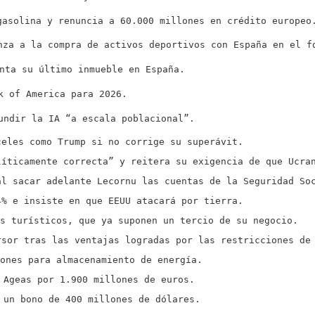
gasolina y renuncia a 60.000 millones en crédito europeo
nza a la compra de activos deportivos con España en el f
nta su último inmueble en España.
k of America para 2026.
undir la IA “a escala poblacional”.
celes como Trump si no corrige su superávit.
líticamente correcta” y reitera su exigencia de que Ucra
al sacar adelante Lecornu las cuentas de la Seguridad So
4% e insiste en que EEUU atacará por tierra.
es turísticos, que ya suponen un tercio de su negocio.
rsor tras las ventajas logradas por las restricciones de
lones para almacenamiento de energía.
 Ageas por 1.900 millones de euros.
 un bono de 400 millones de dólares.