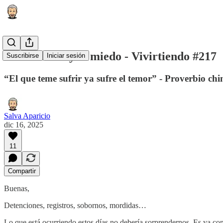
El diamante y el miedo - Vivirtiendo #217
Suscribirse
Iniciar sesión
“El que teme sufrir ya sufre el temor” - Proverbio chi
Salva Aparicio
dic 16, 2025
11
Compartir
Buenas,
Detenciones, registros, sobornos, mordidas…
Lo que está ocurriendo estos días no debería sorprendernos. Es ya co