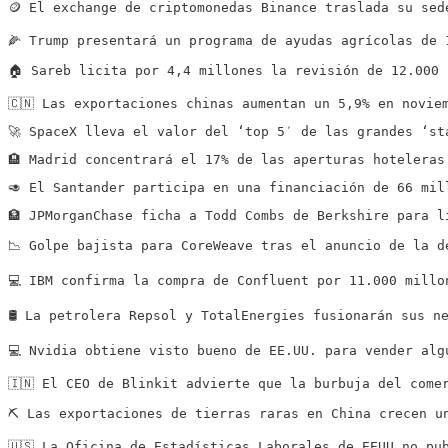
🪙 El exchange de criptomonedas Binance traslada su sed
🌽 Trump presentará un programa de ayudas agrícolas de 
🏠 Sareb licita por 4,4 millones la revisión de 12.000 
🇨🇳 Las exportaciones chinas aumentan un 5,9% en novie
🚀 SpaceX lleva el valor del ‘top 5′ de las grandes ‘st
🏨 Madrid concentrará el 17% de las aperturas hoteleras
🥑 El Santander participa en una financiación de 66 mil
🏦 JPMorganChase ficha a Todd Combs de Berkshire para l
📉 Golpe bajista para CoreWeave tras el anuncio de la d
💻 IBM confirma la compra de Confluent por 11.000 millo
🛢 La petrolera Repsol y TotalEnergies fusionarán sus n
💻 Nvidia obtiene visto bueno de EE.UU. para vender alg
🇮🇳 El CEO de Blinkit advierte que la burbuja del come
⛏ Las exportaciones de tierras raras en China crecen u
🇺🇸 La Oficina de Estadísticas Laborales de EEUU no pu